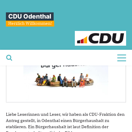
Sie sind hier
»
Was ist ein Bürgerhaushalt?
CDU Odenthal
Was
ist
ein
Bürgerhaushalt?
Herzlich Willkommen!
Toggl
Liebe Leserinnen und Leser, wir haben als CDU-Fraktion den
Antrag gestellt, in Odenthal einen Bürgerhaushalt zu
etablieren. Ein Bürgerhaushalt ist laut Definition der