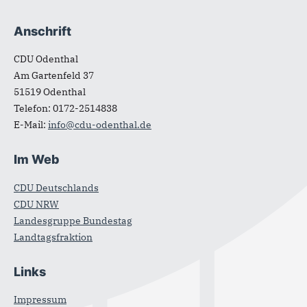
Anschrift
Fußbereich
CDU Odenthal
Am Gartenfeld 37
51519
Odenthal
Telefon:
0172-2514838
E-Mail:
info@cdu-odenthal.de
Im Web
CDU Deutschlands
CDU NRW
Landesgruppe Bundestag
Landtagsfraktion
Links
Impressum