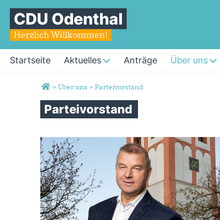
CDU Odenthal
Herzlich Willkommen!
Startseite
Aktuelles
Anträge
Über uns
Sie sind hier
»
Über uns
»
Parteivorstand
Parteivorstand