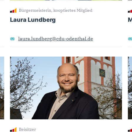
Bürgermeisterin, kooptiertes Mitglied
Laura Lundberg
M
laura.lundberg@cdu-odenthal.de
Beisitzer